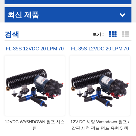
최신 제품
검색
보기 :
표 보기
목
FL-35S 12VDC 20 LPM 70
FL-35S 12VDC 20 LPM 70
PSI WASHDOWN 펌프
PSI 보트 Washdown 키트
12VDC WASHDOWN 펌프 시스
12V DC 해양 Washdown 펌프 /
템
갑판 세척 펌프 펌프 유형 5 챔
버 긍정적인 변위 다이어 프 램