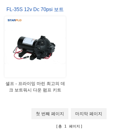
펌프를 못쓰게, 실행의 능력 자
FL-35S 12v Dc 70psi 보트
체 건조 한 컨트롤 형식 압력 다
시 시작 압력 차단 스위치 최대
데크 해양 워시 다운 펌프
권장 온도 60 ° C (140 ° F) 못쓰
게 기능 6 피트 (1.8 m) 흡입 리
프트 70 PSI: 56 압력 PSI ± 5
PSI (± 0.3 bar) 입구/출구 포트
1/2"- 14 MNPT 무게 8.2 파운드
(3.7 k g) 모터 2-핀 커넥터/리드
듀티 사이클 간헐적인 Max.Amp
무승부 20A 기술 데이터 긴 14
AWG, 13"(33 cm) 리드 모델 전
압 흐름 율 최대 압력 최대 앰프
셀프 - 프라이밍 마린 최고의 데
패키지 N.W/G.W FL-35S 12V
크 보트워시 다운 펌프 키트
20 LPM 70 PSI 20.0A 30 * 26 *
25.5 3.9/4.3 전체 시스템 등
1pc 12v 펌프 1pc 콜라 호스-12
첫 번째 페이지
마지막 페이지
m m (1/2") diam. 호스에 맞는
1pc 빠른 연결 어댑터 1pc 입구
총
1
페이지
필터/스 트레이너 1pc 트리거 노
즐-압력 55 PSI (3.8 바) 1pc 명