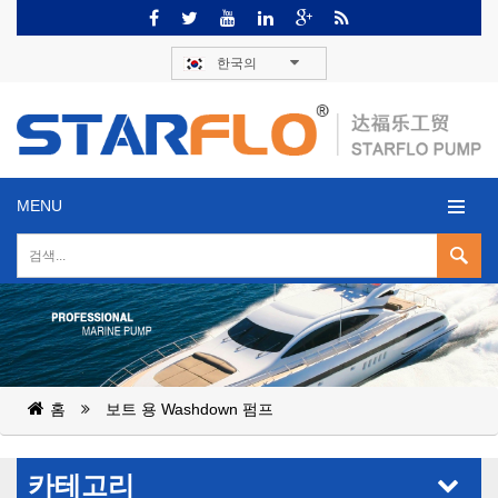
한국의
MENU
홈
보트 용 Washdown 펌프
카테고리