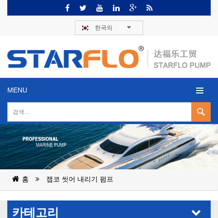
한국의
MENU
홈
잽코 씻어 내리기 펌프
카테고리