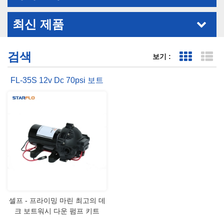
최신 제품
검색
보기 :
표 보기
목
FL-35S 12v Dc 70psi 보트
데크 해양 워시 다운 펌프
셀프 - 프라이밍 마린 최고의 데
크 보트워시 다운 펌프 키트