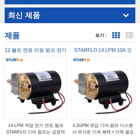
최신 제품
제품
보기 :
표 보기
목
12 볼트 연료 이동 펌프 전기
STARFLO 14 LPM 10A 오
오일 분배기
일 전송 기어 펌프
14 LPM 저압 전기 연료 펌프
3.2GPM 유압 기어 펌프 디스펜
STARFLO 기어 펌프는 긍정적
서 무거운 기계 혜택 • 가역 셀프
인 변위 펌프, 어느 방향으로 작
프라이 밍 • 컴팩트 사이즈 뛰어