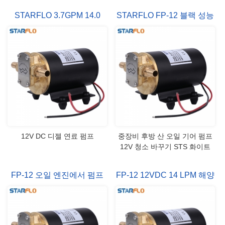
업 할 수 있습니다. 그들은 수행
난 유량과 (3.7GPM / 14.0
STARFLO 3.7GPM 14.0
STARFLO FP-12 블랙 성능
하는 데 사용할 수 있습니다. (하
LPM) • 강력한 가역 펌프 오일
지 마십시오 사용에 대 한 가솔
을 사용 하도록 특별히 설계 되
LPM 오일 기어 펌프
오일 펌프 마운트 터보 후면
린 또는 기타 가연성 유체) 오일
었습니다. 사양 포트: 3/8"남성
청동 12V 기어 펌프 청소
전송 응용 프로그램의 다양 한.
JIC 앰프: 3.8A@12v-2.0A@24v
강력 모터, 스테인레스 사용 스
흐름 율: 3.7 GPM / 14.0 LPM
틸 샤프트 고 견고한 금속 기어
못쓰게 자기: 5 피트 (젖은 기어)
입니다. 우리의 힘든 디자인 년
리프트: 15 피트 펌프 몸: 황동
동안 의지할 수 있는 성능을 제
기어: 청동 샤프트: 스테인레스
공 합니다.
스틸 물개 : Fluoroelastomer 입
술 인감 모터: DC 12v 또는 24v
제원 차원 드로잉을 펌프 오일
전송 구성 세부 정보
12V DC 디젤 연료 펌프
중장비 후방 산 오일 기어 펌프
12V 청소 바꾸기 STS 화이트
FP-12 오일 엔진에서 펌프
FP-12 12VDC 14 LPM 해양
기어 오일